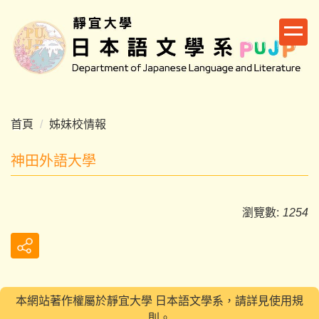
跳
到
主
要
內
容
區
首頁
姊妹校情報
神田外語大學
瀏覽數:
1254
本網站著作權屬於靜宜大學 日本語文學系，請詳見使用規
則。