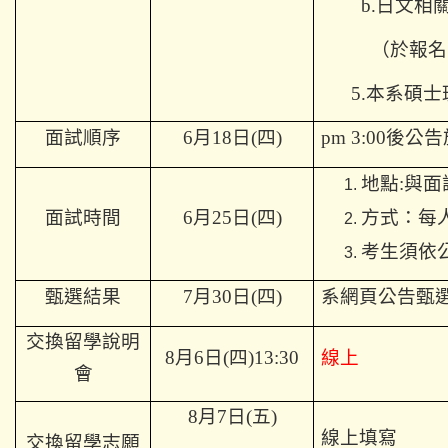
b.
日文相
（於報名
5.
本系碩士
面試順序
6
月18日(四)
pm 3:00
後公告
地點:與
面試時間
6
月25日(四)
方式：每
考生須依
甄選結果
7月30日(四)
系網頁公告甄
交換留學說明
8月6日(四)13:30
線上
會
8
月7日(五
)
線上填寫
交換留學志願