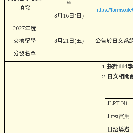
至
填寫
https://forms.g
8
月16日(日)
2027
年度
交換
留學
8
月21日(五)
公告於日文系
分發名單
採計114
日文相關
JLPT N1
J-test
實用
日語導遊