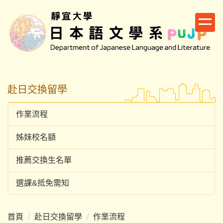
跳
到
主
要
內
容
區
赴日交換留學
作業流程
姊妹校名額
推薦交換生名單
選課&抵免需知
首頁
赴日交換留學
作業流程