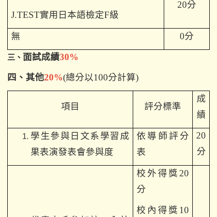
20
分
J.TEST
實用日本語檢定F級
無
0
分
面試成績
30%
三、
四、其他
20%
(
總分以100分計算)
成
項目
評分標準
績
20
學生參與日文系學習成
依導師評分
分
果表演發表會參與度
表
校外得獎20
分
校內得獎10