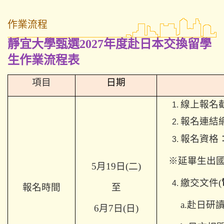
作業流程
靜宜大學
甄選2027年度赴日本交換留學
生作業流程表
項目
日期
線上報名
報名連結
報名資格
※延畢生出
5
月19日(二)
繳交文件(
報名時間
至
a.
赴日研讀
6月7日(日)