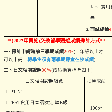
J-test
實用
無
面試成績
**(2027
年實施)交換留學甄選成績採計方式**
採計申請時前三學期成績
20%
(
二年級以上才
一、
可以申請，
轉學生須有兩學期靜宜在校成績
)
二、日文相關證照
30%
(
成績換算標準如下)
日文相關證照級數
換算成績
JLPT N1
J.TEST
實用日本語檢定 準B級
100
分