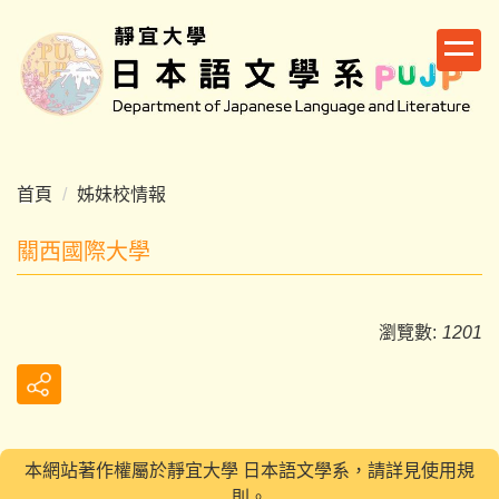
跳
到
主
要
內
容
區
首頁
姊妹校情報
關西國際大學
瀏覽數:
1201
本網站著作權屬於靜宜大學 日本語文學系，請詳見使用規
則。