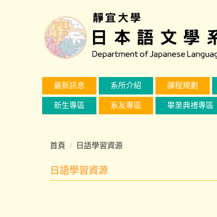
跳
到
主
要
內
容
區
最新訊息
系所介紹
課程規劃
新生專區
系友專區
畢業典禮專區
首頁
日語學習資源
日語學習資源