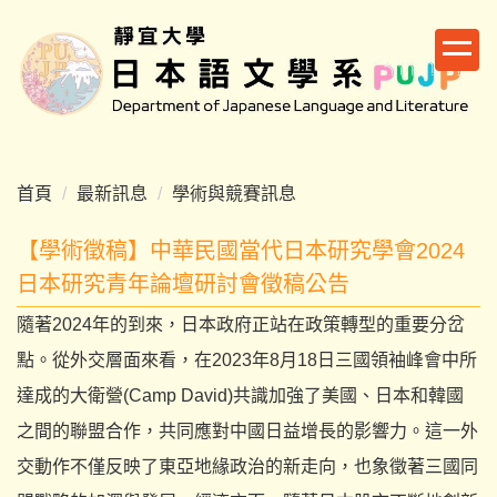
跳
到
主
要
內
容
區
首頁
最新訊息
學術與競賽訊息
【學術徵稿】中華民國當代日本研究學會2024
日本研究青年論壇研討會徵稿公告
隨著2024年的到來，日本政府正站在政策轉型的重要分岔
點。
從外交層面來看，
在2023年8月18日三國領袖峰會中所
達成的大衛營(Camp David)共識加強了美國、日本和韓國
之間的聯盟合作，
共同應對中國日益增長的影響力。
這一外
交動作不僅反映了東亞地緣政治的新走向，
也象徵著三國同