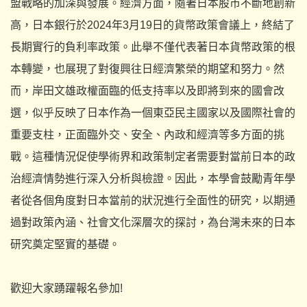
盟戰略的加深與發展。經濟方面，
隨著日本股市不斷地創新
高，
日本銀行於2024年3月19日的貨幣政策會議上，
終結了
長期實行的負利率政策。
此舉不僅代表著日本貨幣政策的根
本轉變，
也展現了對復興往日經濟繁榮的期望和努力。然
而，
岸田文雄政權面臨的低支持率以及即將到來的國會改
選，
似乎反映了日本作為一個東亞民主國家以及國際社會的
重要支柱，
正面臨外交、安全、內政和經濟等多方面的挑
戰。
這種情況促使學術界和政策制定者需要對當前日本的政
治經濟情勢進
行深入分析與檢證。因此，
本學會鼓勵青年學
者從各個角度對日本當前的狀況進行全面性的研究
，以期通
過對政策內涵、社會文化深層次的探討，
為台灣未來的日本
研究奠定堅實的基礎。
歡迎大家踴躍報名參加!