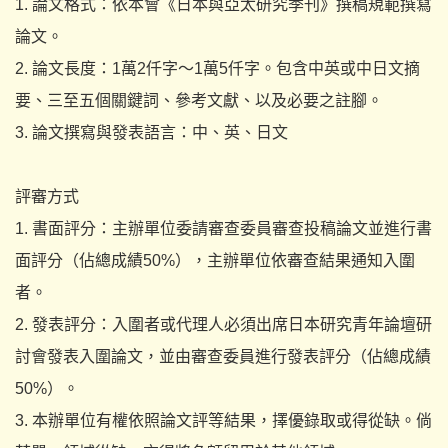
1. 論文格式：依本會《日本與亞太研究季刊》撰稿規範撰寫
論文。
2. 論文長度：1萬2仟字〜1萬5仟字。包含中英或中日文摘
要、
三至五個關鍵詞、參考文獻、以及必要之註腳。
3. 論文撰寫與發表語言：中、英、日文
評審方式
1. 書面評分：主辦單位委請審查委員審查投稿論文並進行書
面評分（
佔總成績50%），主辦單位依審查結果通知入圍
者。
2. 發表評分：
入圍者或代理人必須出席日本研究青年論壇研
討會發表入圍論文，
並由審查委員進行發表評分（佔總成績
50%）。
3. 本辦單位有權依照論文評等結果，擇優錄取或得從缺。
倘