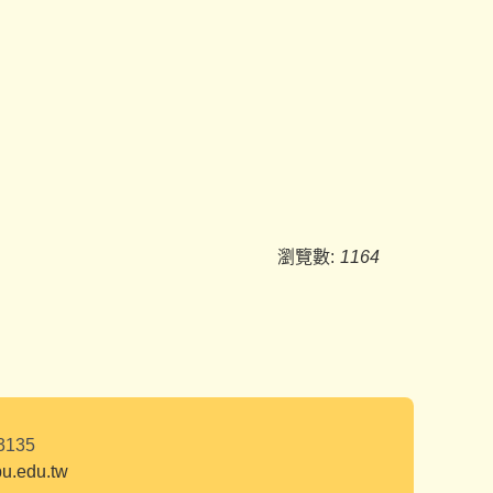
瀏覽數:
1164
23135
edu.tw