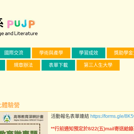
國際交流
學術與產學
學習成效
獎助學金
規章辦法
表單下載
第三人生大學
化體驗營
活動報名表單連結
https://forms.gle
**行前通知預定於8/22(五)mail寄送給