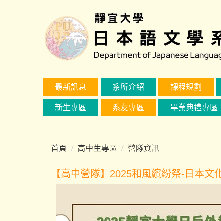
跳
到
主
要
內
容
區
最新訊息
系所介紹
課程規劃
新生專區
系友專區
畢業典禮專區
首頁
高中生專區
營隊資訊
【高中營隊】2025和風繽紛祭-日本文