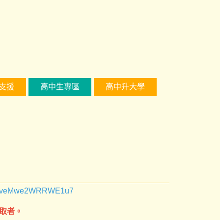
支援
高中生專區
高中升大學
/8K5veMwe2WRRWE1u7
錄取者。