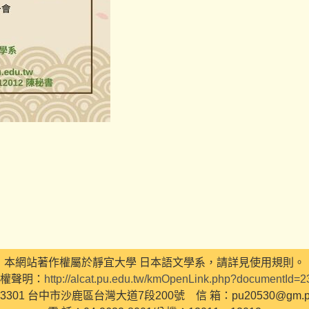
本網站著作權屬於靜宜大學 日本語文學系，請詳見使用規則。
權聲明：
http://alcat.pu.edu.tw/kmOpenLink.php?documentId=
3301 台中市沙鹿區台灣大道7段200號 信 箱：pu20530@gm.pu.