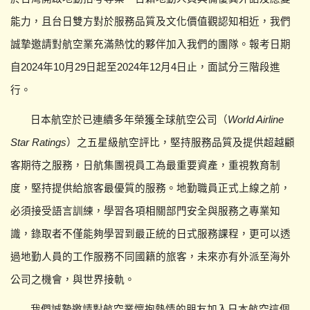
能力，
且台日雙方對於服務品質及文化價值觀認知相近，
我們
誠摯邀請對航空業充滿熱忱的夥伴加入我們的團隊。報考日期
自
2024年10月29日起至2024年12月4日止，
面試分三階段進
行。
日本航空於已連續多年榮獲全球航空公司（
World Airline
Star Ratings
）之五星級航空評比，
堅持服務品質及提供超越顧
客期待之服務，
日航集團視員工為最重要資產，重視教育制
度，
堅持提供給旅客最優質的服務。地勤職員正式上線之前，
必須接受語言訓練，學習各項相關部門安全與服務之專業知
識，
錄取者不僅能夠學習到最正統的日式服務課程，
更可以透
過地勤人員的工作服務不同國籍的旅客，
未來亦有外派至海外
公司之機會，與世界接軌。
我們誠摯邀請對航空業懷抱熱情的朋友加入日本航空這個