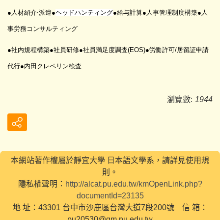
●人材紹介‧派遣●
ヘッドハンティング
●給与計算●
人事管理制度構築●人
事労務コンサルティング
●社内規程構築●社員研修●社員満足度調査
(EOS)
●労働許可
/
居留証申請
代行●内田クレペリン検査
瀏覽數:
1944
本網站著作權屬於靜宜大學 日本語文學系，請詳見使用規
則。
隱私權聲明：
http://alcat.pu.edu.tw/kmOpenLink.php?
documentId=23135
地 址：43301 台中市沙鹿區台灣大道7段200號 信 箱：
pu20530@gm.pu.edu.tw