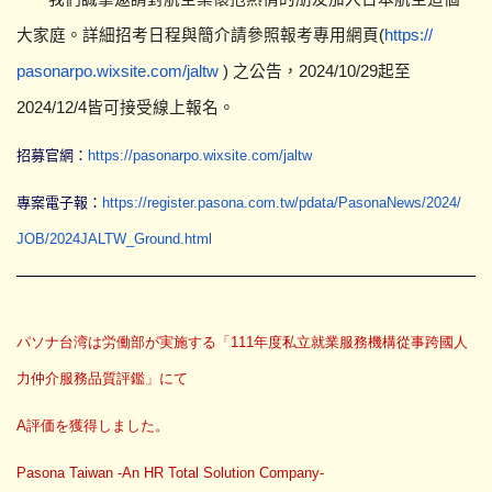
大家庭。
詳細招考日程與簡介請參照報考專用網頁(
https://
pasonarpo.wixsite.com/jaltw
) 之公告，2024/10/29起至
2024/12/4皆可接受線
上報名。
招募官網：
https://pasonarpo.
wixsite.com/jaltw
專案電子報：
https://register.pasona.
com.tw/pdata/PasonaNews/2024/
JOB/2024JALTW_Ground.html
パソナ台湾は労働部が実施する「
111
年度私立就業服務機構從事
跨國人
力仲介服務品質評鑑
」にて
A
評価を獲得しました。
Pasona Taiwan -An HR Total Solution Company-