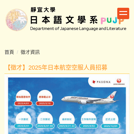
跳
到
主
要
內
容
區
首頁
徵才資訊
【徵才】2025年日本航空空服人員招募