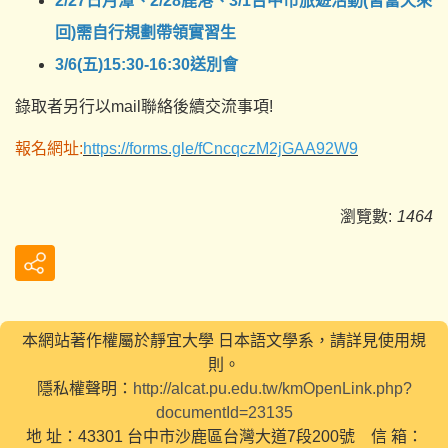
2/27日月潭、2/28鹿港、3/1台中市旅遊活動(皆當天來
回)需自行規劃帶領實習生
3/6(五)15:30-16:30送別會
錄取者另行以mail聯絡後續交流事項!
報名網址:
https://forms.gle/fCncqczM2jGAA92W9
瀏覽數:
1464
本網站著作權屬於靜宜大學 日本語文學系，請詳見使用規
則。
隱私權聲明：
http://alcat.pu.edu.tw/kmOpenLink.php?
documentId=23135
地 址：43301 台中市沙鹿區台灣大道7段200號 信 箱：