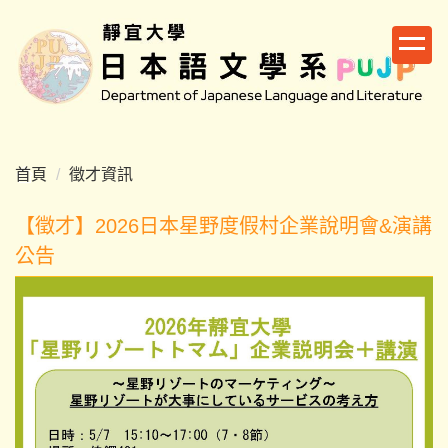
跳
到
主
要
內
容
區
首頁
徵才資訊
【徵才】2026日本星野度假村企業說明會&演講
公告