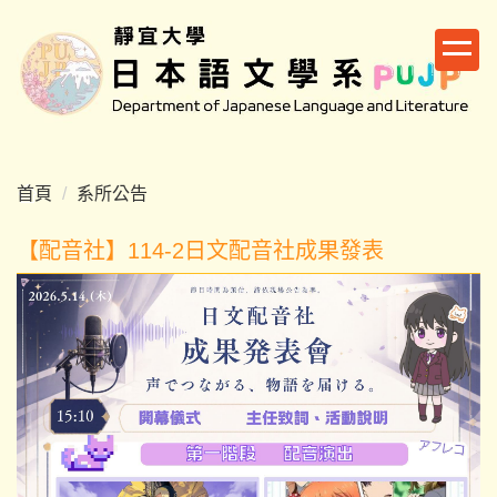
跳
到
主
要
內
容
區
首頁
系所公告
【配音社】114-2日文配音社成果發表