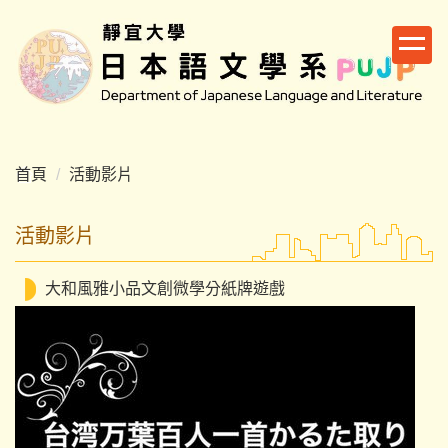
跳
到
主
要
內
容
區
首頁
活動影片
活動影片
大和風雅小品文創微學分紙牌遊戲