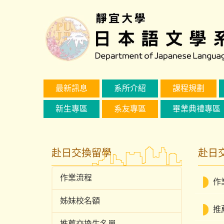
跳
到
主
要
內
容
區
最新訊息
系所介紹
課程規劃
新生專區
系友專區
畢業典禮專區
赴日交換留學
赴日
作業流程
作
姊妹校名額
推
推薦交換生名單