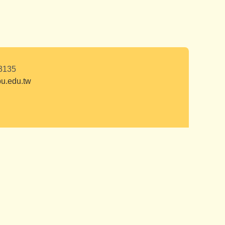
23135
edu.tw