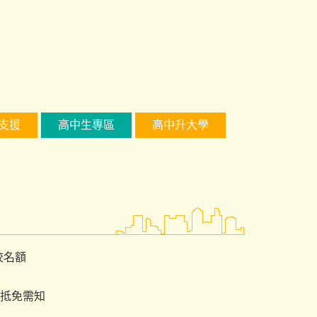
支援
高中生專區
高中升大學
校名額
&抵免需知