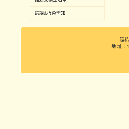
選課&抵免需知
隱私
地 址：4