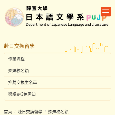
跳
到
主
要
內
容
區
赴日交換留學
作業流程
姊妹校名額
推薦交換生名單
選課&抵免需知
首頁
赴日交換留學
姊妹校名額