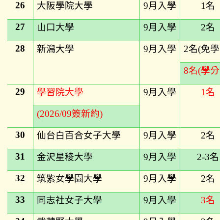
26
大阪學院大學
9
月入學
1
名
27
山口大學
9
月入學
2
名
28
新潟大學
9
月入學
2
名(免學
8
名(學分
29
學習院大學
9
月入學
1
名
(2026/09
簽新約)
30
仙台白百合女子大學
9
月入學
2
名
31
金沢星稜大學
9
月入學
2-3
名
32
筑紫女學園大學
9
月入學
2
名
33
同志社女子大學
9
月入學
3
名