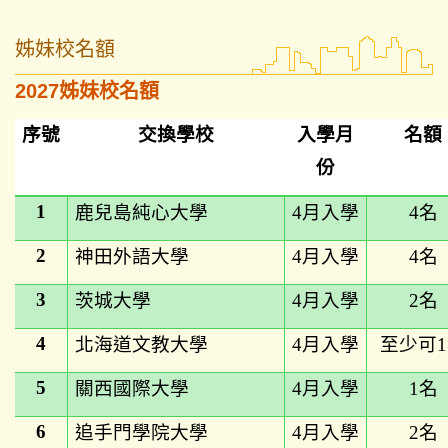
姊妹校名額
2027姊妹校名額
序號
交換學校
入學月
名額
份
1
鹿兒島純心大學
4
月入學
4
名
2
神田外語大學
4
月入學
4
名
3
茨城大學
4
月入學
2
名
4
北海道文教大學
4
月入學
至少可
5
關西國際大學
4
月入學
1
名
6
追手門學院大學
4
月入學
2
名