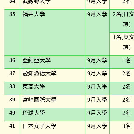
34
武藏野大學
9
月入學
2
名
35
福井大學
9
月入學
2
名(日
課)
1
名(英
課)
36
亞細亞大學
9
月入學
1
名
37
愛知淑德大學
9
月入學
2
名
38
東亞大學
9
月入學
2
名
39
宮崎國際大學
9
月入學
2
名
40
琉球大學
9
月入學
2
名
41
日本女子大學
9
月入學
3
名