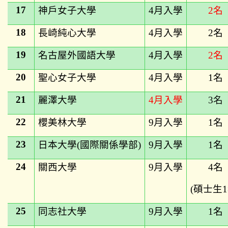
17
神戶女子大學
4
月入學
2
名
18
長崎純心大學
4
月入學
2
名
19
名古屋外國語大學
4
月入學
2
名
20
聖心女子大學
4
月入學
1
名
21
麗澤大學
4
月入學
3
名
22
櫻美林大學
9
月入學
1
名
23
日本大學(國際關係學部)
9
月入學
1
名
24
關西大學
9
月入學
4
名
(
碩士生1
25
同志社大學
9
月入學
1
名