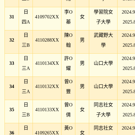
日
李O
學習院女
2024.9
31
4109702XX
女
四A
蓁
子大學
2025.
日
陳O
武藏野大
2024.9
32
4110288XX
男
三B
翰
學
2025.
日
許O
2024.9
33
4110134XX
男
山口大學
三A
耀
2025.
日
曾O
2024.9
34
4110132XX
男
山口大學
三A
豐
2025.
日
曾O
同志社女
2024.9
35
4110133XX
女
三B
倩
子大學
2025.
日
黃O
同志社女
2024.9
36
4109265XX
女