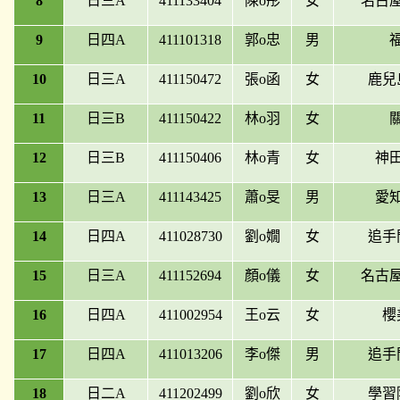
8
日三A
411133404
陳o彤
女
名古
9
日四A
411101318
郭o忠
男
10
日三A
411150472
張o函
女
鹿兒
11
日三B
411150422
林o羽
女
12
日三B
411150406
林o青
女
神
13
日三A
411143425
蕭o旻
男
愛
14
日四A
411028730
劉o嫺
女
追手
15
日三A
411152694
顏o儀
女
名古
16
日四A
411002954
王o云
女
櫻
17
日四A
411013206
李o傑
男
追手
18
日二A
411202499
劉o欣
女
學習