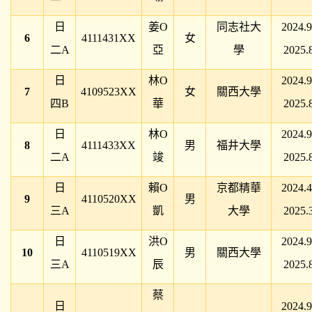
日
姜O
同志社大
2024.9
6
4111431XX
女
二A
亞
學
2025.
日
林O
2024.9
7
4109523XX
女
關西大學
四B
華
2025.
日
林O
2024.9
8
4111433XX
男
福井大學
二A
竣
2025.
日
賴O
京都精華
2024.4
9
4110520XX
男
三A
凱
大學
2025.
日
洪O
2024.9
10
4110519XX
男
關西大學
三A
辰
2025.
蔡
日
2024.9