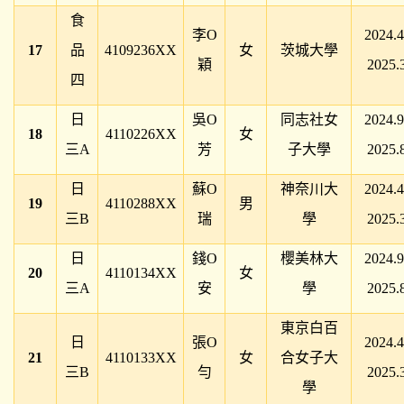
食
李O
2024.4
17
品
4109236XX
女
茨城大學
穎
2025.
四
日
吳O
同志社女
2024.9
18
4110226XX
女
三A
芳
子大學
2025.
日
蘇O
神奈川大
2024.4
19
4110288XX
男
三B
瑞
學
2025.
日
錢O
櫻美林大
2024.9
20
4110134XX
女
三A
安
學
2025.
東京白百
日
張O
2024.4
21
4110133XX
女
合女子大
三B
勻
2025.
學