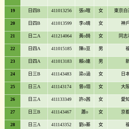
19
日四B
411013256
張o暄
女
東京白
20
日四B
411013599
李o晴
女
神
21
日二A
411214064
黃o錡
女
同志
22
日四A
411015185
陳o亘
男
23
日四A
411013183
賴o連
男
24
日三B
411143483
梁o涵
女
日
25
日三A
411143174
曾o翎
女
大
26
日三A
411133349
許o茜
女
愛
27
日三B
411143467
蕭o
女
京
28
日三A
411143352
劉o蓁
女