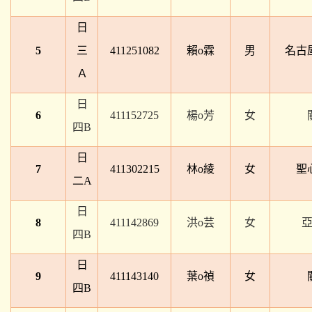
日
5
三
411251082
賴o霖
男
名古
Ａ
日
6
411152725
楊o芳
女
四B
日
7
411302215
林o綾
女
聖
二A
日
8
411142869
洪o芸
女
四B
日
9
411143140
葉o禎
女
四B