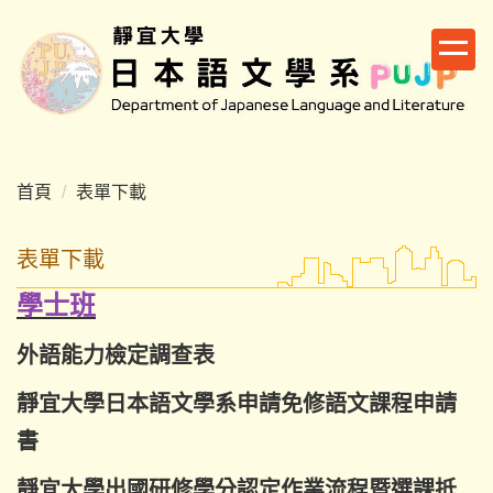
跳
到
主
要
內
容
區
首頁
表單下載
表單下載
學士班
外語能力檢定調查表
靜宜大學日本語文學系申請免修語文課程申請
書
靜宜大學出國研修學分認定作業流程暨選課抵