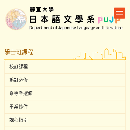
跳
到
主
要
內
容
區
學士班課程
校訂課程
系訂必修
系專業選修
畢業條件
課程指引