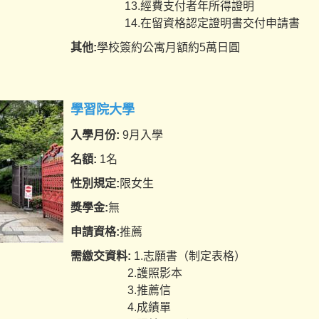
13.經費支付者年所得證明
14.在留資格認定證明書交付申請書
其他:
學校簽約公寓月額約5萬日圓
學習院大學
入學月份:
9月入學
名額:
1名
性別規定:
限女生
獎學金:
無
申請資格:
推薦
需繳交資料:
1.志願書（制定表格）
2.護照影本
3.推薦信
4.成績單