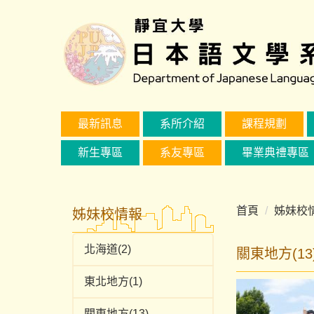
跳
到
主
要
內
容
區
最新訊息
系所介紹
課程規劃
新生專區
系友專區
畢業典禮專區
首頁
姊妹校
姊妹校情報
北海道(2)
關東地方(13
東北地方(1)
關東地方(13)