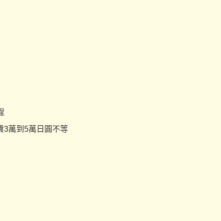
程
3萬到5萬日圓不等