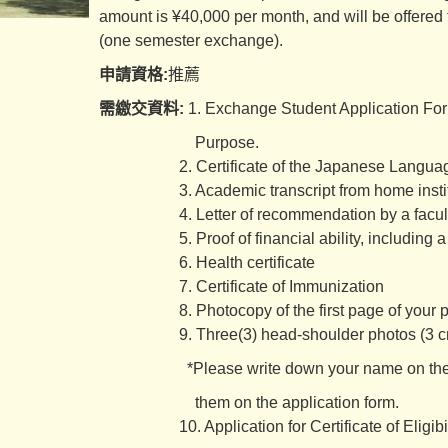
amount is ¥40,000 per month, and will be offered
(one semester exchange).
申請資格:
推薦
需繳交資料:
1. Exchange Student Application For
Purpose.
2. Certificate of the Japanese Language 
3. Academic transcript from home institut
4. Letter of recommendation by a faculty m
5. Proof of financial ability, including a bank
6. Health certificate
7. Certificate of Immunization
8. Photocopy of the first page of your p
9. Three(3) head-shoulder photos (3 cm
*Please write down your name on the back
them on the application form.
10. Application for Certificate of Eligibil