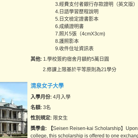
3.經費支付者銀行存款證明（英文版）約
4.日語學習歷程說明
5.日文檢定證書影本
6.成績證明書
7.照片5張（4cmX3cm)
8.護照影本
9.收件住址資訊表
其他:
1.學校簽約宿舍月額約5萬日圓
2.修課上限基於平等原則為21學分
清泉女子大學
入學月份:
4月入學
名額:
3名
性別規定:
限女生
獎學金: 【
Seisen Reisen-kai Scholarship】Upon r
college, this scholarship is offered to one exchan