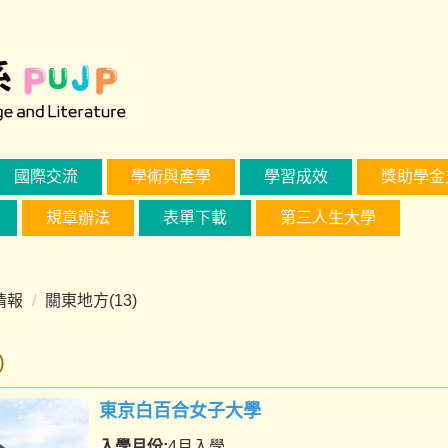
國際交流
學術與產學
學習成效
獎助學金
規章辦法
表單下載
第三人生大學
情報
關東地方(13)
)
東京白百合女子大學
入學月份:
4月入學