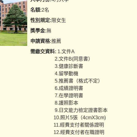
名額:
2名
性別規定:
限女生
獎學金:
無
申請資格:
推薦
需繳交資料:
1.文件A
2.文件B(同意書）
3.健康診斷書
4.留學動機
5.推薦書（格式不定）
6.成績證明書
7.在學證明書
8.護照影本
9.日文能力檢定證書影本
10.照片5張（4cmX3cm)
11.經費支付者關係證明
12.經費支付者在職證明