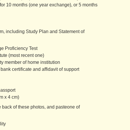
 for 10 months (one year exchange), or 5 months
m, including Study Plan and Statement of
Proficiency Test
e (most recent one)
ember of home institution
 certificate and affidavit of support
assport
 x 4 cm)
 of these photos, and pasteone of
ity