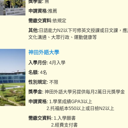
獎學金:
無
申請資格:
推薦
需繳交資料:
依規定
其他:
日語能力N2以下可修英文授課或日文課，
文化溝通、大眾行政、運動健康等
神田外語大學
入學月份:
4月入學
名額:
4名
性別規定:
不限
獎學金:
神田外語大學另提供每月2萬日元獎學金
申請資格:
1.學業成績GPA3以上
2.托福紙本550以上或日檢N2以上
需繳交資料:
1.入學願書
2.經費支付書