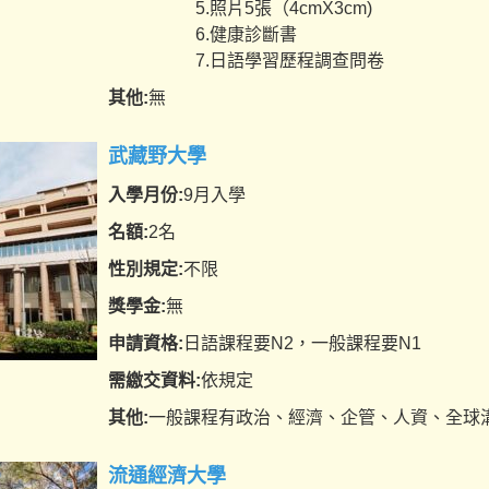
5.照片5張（4cmX3cm)
6.健康診斷書
7.日語學習歷程調查問卷
其他:
無
武藏野大學
入學月份:
9月入學
名額:
2名
性別規定:
不限
獎學金:
無
申請資格:
日語課程要N2，一般課程要N1
需繳交資料:
依規定
其他:
一般課程有政治、經濟、企管、人資、全球
流通經濟大學