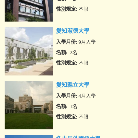
性別規定:
不限
獎學金:
無
申請資格:
N2以上，建議學生具N1
愛知淑德大學
程度
入學月份:
9月入學
需繳交資料:
1. 入学願書–Form A
名額:
2名
(指定フォーム有り)
2. 経
性別規定:
不限
費支弁書–From B （指定フォーム
獎學金:
無
有り)
申請資格
推
:
薦
愛知縣立大學
3. パス
ポートのIDページのコピー
需繳交資料:
依規定
入學月份:
4月入學
4. 所属
其他
:
無
名額:
1
名
大学からの成績証明書（英語版）
5. 日本
性別規定:
不限
語能力検定試験(JLPT)証明書のコ
獎學金:
無
ピー（N1又はＮ2レベル）
6. 履
申請資格:
JLPT level N 5 以上