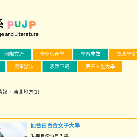
國際交流
學術與產學
學習成效
獎助學金
規章辦法
表單下載
第三人生大學
情報
東北地方(1)
仙台白百合女子大學
入學月份:
9月入學