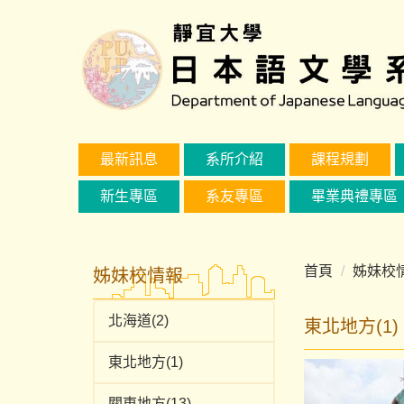
跳
到
主
要
內
容
區
最新訊息
系所介紹
課程規劃
新生專區
系友專區
畢業典禮專區
首頁
姊妹校
姊妹校情報
北海道(2)
東北地方(1)
東北地方(1)
關東地方(13)