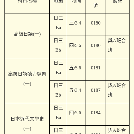
科目名稱
組別
時間
備註
號
日三
三/3.4
0180
Ba
高級日語(一)
日三
與A班合
四/5.6
0186
Bb
班
日三
五/5.6
0181
Ba
高級日語聽力練習
(一)
日三
與A班合
五/3.4
0187
Bb
班
日三
四/5.6
0184
Ba
日本近代文學史
(一)
日三
與A班合