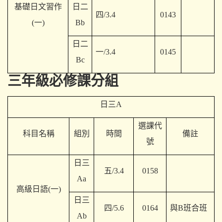
基礎日文習作
日二
四/3.4
0143
(一)
Bb
日二
一/3.4
0145
Bc
三年級必修課分組
日三A
選課代
科目名稱
組別
時間
備註
號
日三
五/3.4
0158
Aa
高級日語(一)
日三
四/5.6
0164
與B班合班
Ab