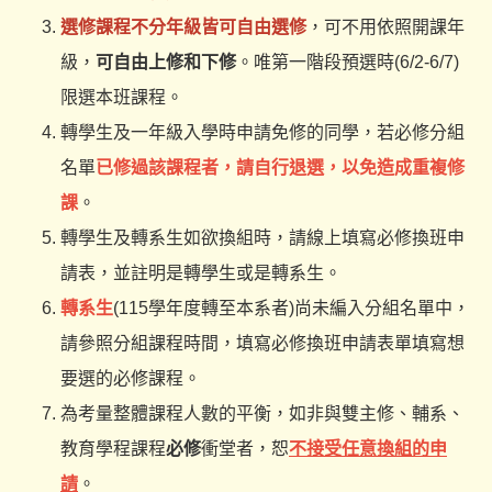
選修課程不分年級皆可自由選修
，可不用依照開課年
級，
可自由上修和下修
。唯第一階段預選時(6/2-6/7)
限選本班課程。
轉學生及一年級入學時申請免修的同學，若必修分組
名單
已修過該課程者，請自行退選，以免造成重複修
課
。
轉學生及轉系生如欲換組時，請線上填寫必修換班申
請表，並註明是轉學生或是轉系生。
轉系生
(115學年度轉至本系者)尚未編入分組名單中，
請參照分組課程時間，填寫必修換班申請表單填寫想
要選的必修課程。
為考量整體課程人數的平衡，如非與雙主修、輔系、
教育學程課程
必修
衝堂者，恕
不接受任意換組的申
請
。