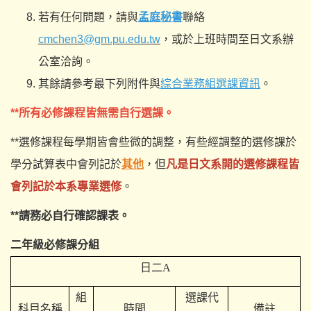
若有任何問題，請與
孟庭秘書
聯絡
cmchen3@gm.pu.edu.tw
，或於上班時間至日文系辦
公室洽詢。
其餘請參考最下列附件與
綜合業務組選課資訊
。
**所有必修課程皆無需自行選課。
**選修課程每學期皆會些微的調整，有些經調整的選修課於
學分試算表中會列記於
其他
，但
凡是日文系開的選修課程皆
會列記於本系
專業選修
。
**請務必自行確認課表。
二年級必修課分組
日二A
組
選課代
科目名稱
時間
備註