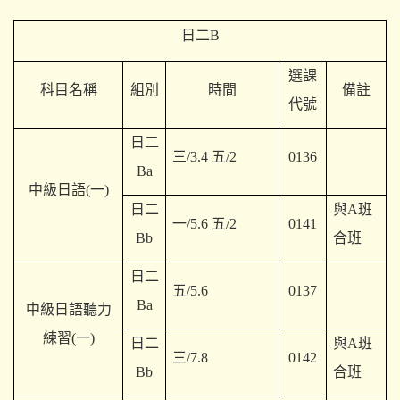
日二B
選課
科目名稱
組別
時間
備註
代號
日二
三/3.4 五/2
0136
Ba
中級日語(一)
日二
與A班
一/5.6 五/2
0141
Bb
合班
日二
五/5.6
0137
Ba
中級日語聽力
練習(一)
日二
與A班
三/7.8
0142
Bb
合班