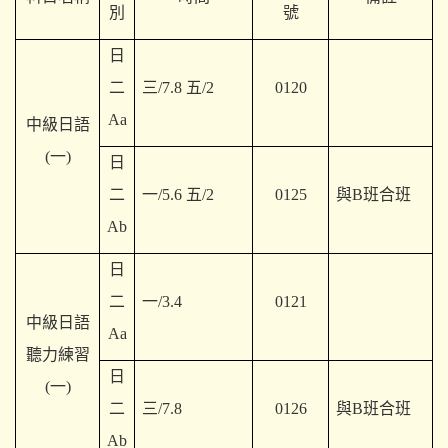
別
號
日
二
三/7.8 五/2
0120
Aa
中級日語
(一)
日
二
一/5.6 五/2
0125
與B班合班
Ab
日
二
一/3.4
0121
中級日語
Aa
聽力練習
日
(一)
二
三/7.8
0126
與B班合班
Ab