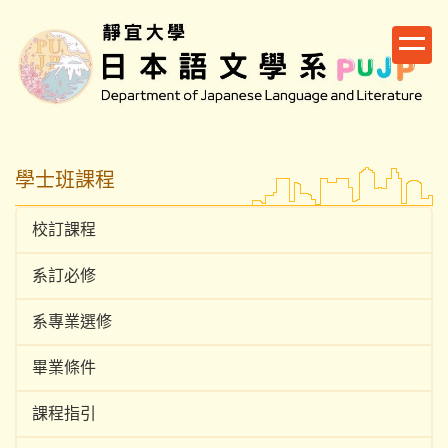
跳
到
主
要
內
容
區
學士班課程
校訂課程
系訂必修
系專業選修
畢業條件
課程指引