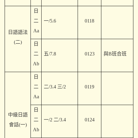
日
二
一/5.6
0118
Aa
日語語法
(二)
日
二
五/7.8
0123
與B班合班
Ab
日
二
二/3.4 三/2
0119
Aa
日
中級日語
二
一/2 二/3.4
0124
會話(一)
Ab