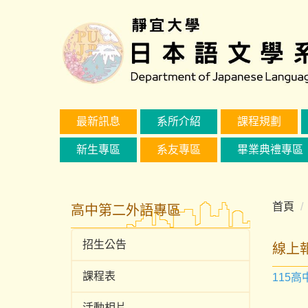
跳
到
主
要
內
容
區
最新訊息
系所介紹
課程規劃
新生專區
系友專區
畢業典禮專區
首頁
高中第二外語專區
招生公告
線上
課程表
115
活動相片