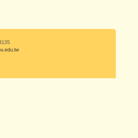
23135
edu.tw